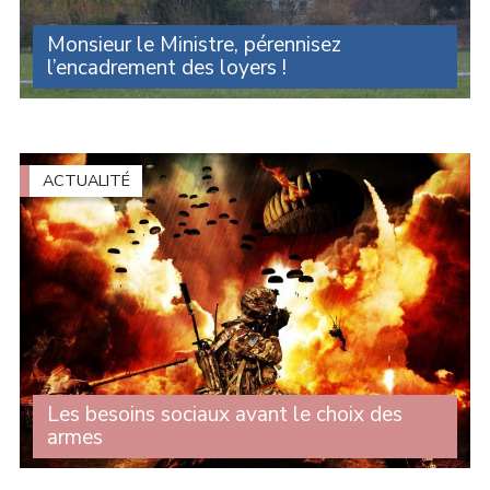
Monsieur le Ministre, pérennisez
l’encadrement des loyers !
L’encadrement des loyers doit être pérennisé, amélioré,
généralisé. Face à la crise du logement, l'encadrement
des loyers n'est pas une option : c'est une nécessité
absolue ! Lors des questions au (...)
ACTUALITÉ
Les besoins sociaux avant le choix des
armes
Lors du débat sur les enjeux stratégiques de