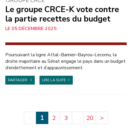
G
ROUPE CRCE
Le groupe CRCE-K vote contre
la partie recettes du budget
05 DÉCEMBRE 2025
AU SÉNAT
Poursuivant la ligne Attal–Barnier–Bayrou–Lecornu, la
droite majoritaire au Sénat engage le pays dans un budget
d’endettement et d’appauvrissement.
PARTAGER
LIRE LA SUITE
<
1
…
2
3
20
>