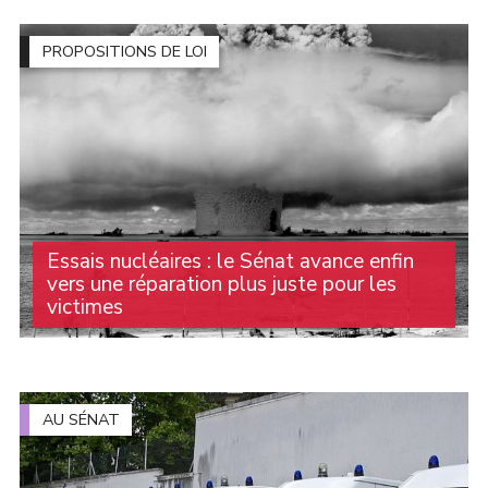
briser la loi du silence et construire une société qui
protège réellement les (...)
PROPOSITIONS DE LOI
Essais nucléaires : le Sénat avance enfin
vers une réparation plus juste pour les
victimes
Pendant des décennies, des milliers de personnes ont
été exposées aux conséquences des essais nucléaires
français menés en Algérie puis en Polynésie française.
Beaucoup ont développé des maladies graves (...)
AU SÉNAT