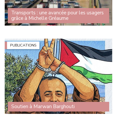
Transports : une avancée pour les usagers
grâce à Michelle Gréaume
Alors que le scrutin solennel sur le projet de loi-cadre
relatif au développement des transports est prévu le 28
avril prochain, le Sénat a entamé l'examen du texte et
adopté plusieurs (...)
PUBLICATIONS
Soutien à Marwan Barghouti
Nous apprenons que Marwan Barghouti, prisonnier