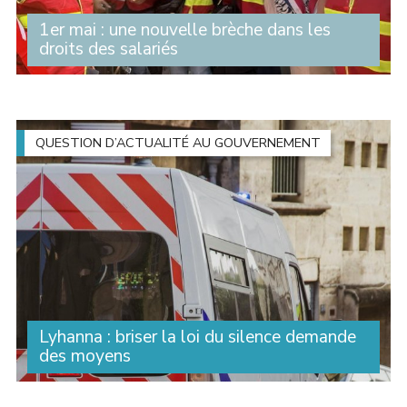
1er mai : une nouvelle brèche dans les
droits des salariés
Au printemps dernier, la question du travail le 1er mai a
occupé le débat public. Après plusieurs mois de
controverses et de mobilisation syndicales, le Sénat a
adopté un texte qui autorise les (...)
QUESTION D’ACTUALITÉ AU GOUVERNEMENT
Lyhanna : briser la loi du silence demande
des moyens
Des milliers de personnes se sont rassemblées devant
les tribunaux pour dire une chose simple : nous voulons