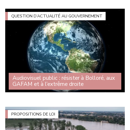
l'actualisation de la loi de programmation, Michelle
Gréaume est intervenue au nom du groupe CRCE-K afin
de dénoncer une loi de programmation militaire (...)
QUESTION D’ACTUALITÉ AU GOUVERNEMENT
Audiovisuel public : résister à Bolloré, aux
GAFAM et à l’extrême droite
Alors que la commission d'enquête sur l'audiovisuel
public est devenu une tribune pour l'extrême droite et
que les milliardaires prennent le contrôle de chaînes, de
radios et de journaux, Michelle (...)
PROPOSITIONS DE LOI