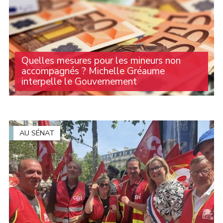
Quelles mesures pour les mineurs non
accompagnés ? Michelle Gréaume
interpelle le Gouvernement
Lorsque leur minorité est contestée, de nombreux
jeunes se retrouvent sans solution d'hébergement. Face
à cette situation, Michelle Gréaume a interrogé le
Gouvernement sur les garanties apportées (...)
AU SÉNAT