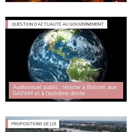
Lors du débat sur les enjeux stratégiques de
l'actualisation de la loi de programmation, Michelle
Gréaume est intervenue au nom du groupe CRCE-K afin
de dénoncer une loi de programmation militaire (...)
QUESTION D’ACTUALITÉ AU GOUVERNEMENT
Audiovisuel public : résister à Bolloré, aux
GAFAM et à l’extrême droite
Alors que la commission d'enquête sur l'audiovisuel
public est devenu une tribune pour l'extrême droite et
que les milliardaires prennent le contrôle de chaînes, de
radios et de journaux, Michelle (...)
PROPOSITIONS DE LOI