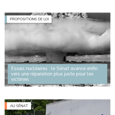
les tribunaux pour dire une chose simple : nous voulons
briser la loi du silence et construire une société qui
protège réellement les (...)
PROPOSITIONS DE LOI
Essais nucléaires : le Sénat avance enfin
vers une réparation plus juste pour les
victimes
Pendant des décennies, des milliers de personnes ont
été exposées aux conséquences des essais nucléaires
français menés en Algérie puis en Polynésie française.
Beaucoup ont développé des maladies graves (...)
AU SÉNAT