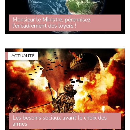
Monsieur le Ministre, pérennisez
l’encadrement des loyers !
L’encadrement des loyers doit être pérennisé, amélioré,
généralisé. Face à la crise du logement, l'encadrement
des loyers n'est pas une option : c'est une nécessité
absolue ! Lors des questions au (...)
ACTUALITÉ
Les besoins sociaux avant le choix des
armes