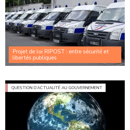
Projet de loi RIPOST : entre sécurité et
libertés publiques
Le Sénat a récemment examiné le projet de loi «
Réponses immédiates aux phénomènes troublant
l’ordre public » (RIPOST) présenté par le Gouvernement
comme une réponse à l’exaspération citoyenne face
QUESTION D’ACTUALITÉ AU GOUVERNEMENT
aux (...)