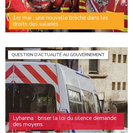
1er mai : une nouvelle brèche dans les
droits des salariés
Au printemps dernier, la question du travail le 1er mai a
occupé le débat public. Après plusieurs mois de
controverses et de mobilisation syndicales, le Sénat a
adopté un texte qui autorise les (...)
QUESTION D’ACTUALITÉ AU GOUVERNEMENT
Lyhanna : briser la loi du silence demande
des moyens
Des milliers de personnes se sont rassemblées devant