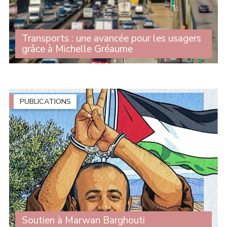
Transports : une avancée pour les usagers
grâce à Michelle Gréaume
Alors que le scrutin solennel sur le projet de loi-cadre
relatif au développement des transports est prévu le 28
avril prochain, le Sénat a entamé l'examen du texte et
adopté plusieurs (...)
PUBLICATIONS
Soutien à Marwan Barghouti