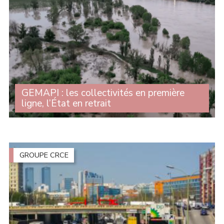
GEMAPI : les collectivités en première
ligne, l’État en retrait
Le 7 avril dernier, le Sénat examinait la proposition de
loi visant à instaurer une gouvernance claire, juste et
solidaire pour le GEMAPI (gestion des milieux
aquatiques et prévention des (...)
GROUPE CRCE