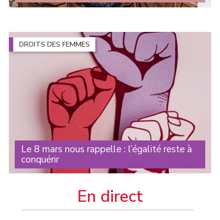
Nous apprenons que Marwan Barghouti, prisonnier
politique palestinien incarcéré depuis plus de vingt ans,
se trouve aujourd’hui en danger immédiat suite à une
escalade de torture menée par ses (...)
DROITS DES FEMMES
Le 8 mars nous rappelle : l’égalité reste à
conquérir
Chaque année, le 8 mars nous rappelle une réalité : les
droits des femmes ne sont jamais définitivement acquis .
En direct
Ils doivent être défendus en permanence. Et chaque
nouveau droit obtenu n’est que le (...)