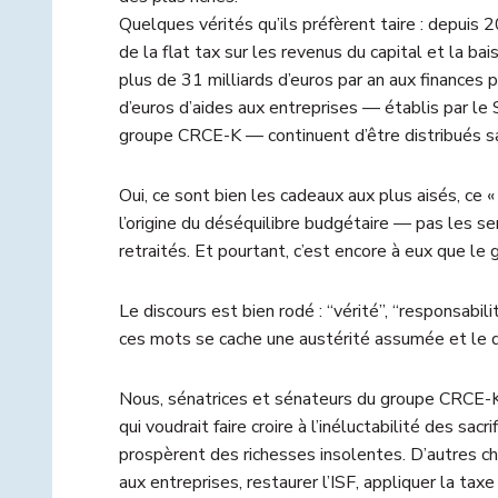
Quelques vérités qu’ils préfèrent taire : depuis 20
de la flat tax sur les revenus du capital et la ba
plus de 31 milliards d’euros par an aux finances
d’euros d’aides aux entreprises — établis par le
groupe CRCE-K — continuent d’être distribués san
Oui, ce sont bien les cadeaux aux plus aisés, ce « 
l’origine du déséquilibre budgétaire — pas les ser
retraités. Et pourtant, c’est encore à eux que le
Le discours est bien rodé : “vérité”, “responsabili
ces mots se cache une austérité assumée et le 
Nous, sénatrices et sénateurs du groupe CRCE-K
qui voudrait faire croire à l’inéluctabilité des sa
prospèrent des richesses insolentes. D’autres cho
aux entreprises, restaurer l’ISF, appliquer la ta