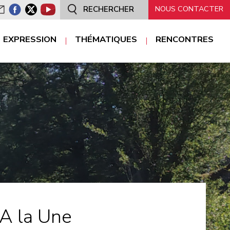
NOUS CONTACTER
RECHERCHER
EXPRESSION
THÉMATIQUES
RENCONTRES
Communiqués de
presse
nterviews
ublications
A la Une