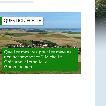
QUESTION ÉCRITE
Quelles mesures pour les mineurs
non accompagnés ? Michelle
Gréaume interpelle le
Gouvernement
Lorsque leur minorité est contestée, de
nombreux jeunes se retrouvent sans solution
d'hébergement. Face à cette situation,
Michelle Gréaume a interrogé le
Gouvernement sur les garanties apportées (...)