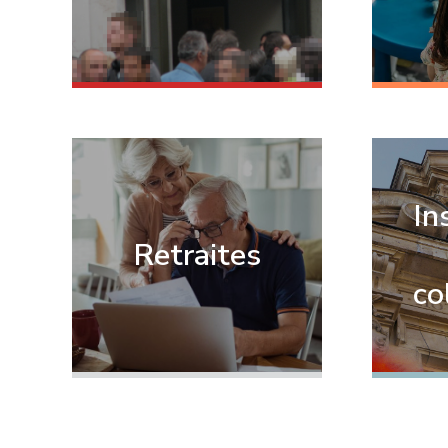
In
Retraites
co