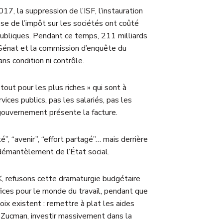
17, la suppression de l’ISF, l’instauration
isse de l’impôt sur les sociétés ont coûté
 publiques. Pendant ce temps, 211 milliards
 Sénat et la commission d’enquête du
s condition ni contrôle.
tout pour les plus riches » qui sont à
vices publics, pas les salariés, pas les
 gouvernement présente la facture.
té”, “avenir”, “effort partagé”… mais derrière
démantèlement de l’État social.
, refusons cette dramaturgie budgétaire
crifices pour le monde du travail, pendant que
ix existent : remettre à plat les aides
xe Zucman, investir massivement dans la