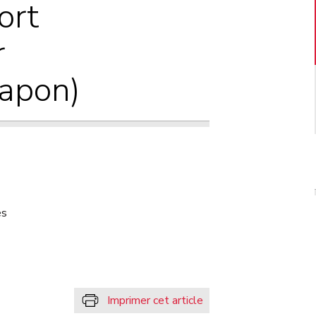
ort
r
Japon)
es
Imprimer cet article