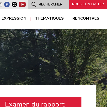
NOUS CONTACTER
RECHERCHER
EXPRESSION
THÉMATIQUES
RENCONTRES
Communiqués de
presse
nterviews
ublications
Examen du rapport