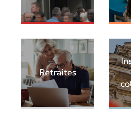
In
Retraites
co