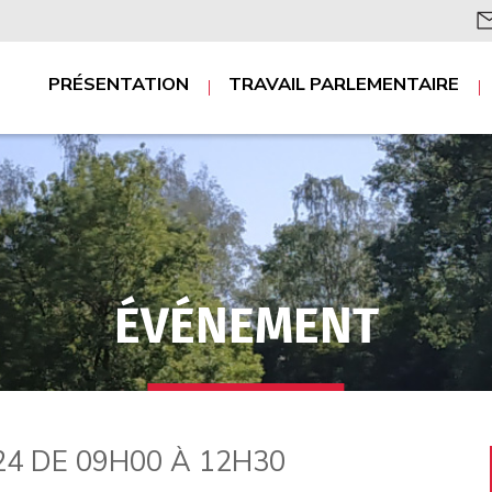
PRÉSENTATION
TRAVAIL PARLEMENTAIRE
À la tribune
Questions au
gouvernement
I
Auditions en
P
commissions
ÉVÉNEMENT
Courriers
Propositions de
loi
4 DE 09H00 À 12H30